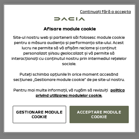
Continuați fără a accepta
DUSTER BUSINESS EDITION:
Afisare module cookie
CU GPL DIN FABRICĂ
Site-ul nostru web și partenerii săi folosesc module cookie
GPL
pentru a măsura audiența și performanța site-ului. Acest
lucru ne permite să vă afișăm reclame și conținut
personalizat și/sau geolocalizat și vă permite să
interacționați cu conținutul nostru prin intermediul rețelelor
sociale.
Puteți schimba opțiunile în orice moment accesând
secțiunea „Gestionare module cookie” de pe site-ul nostru.
Pentru mai multe informații, vă rugăm să revizuiți
politica
privind utilizarea modulelor cookie.
GESTIONARE MODULE
ACCEPTARE MODULE
COOKIE
COOKIE
BIGSTER BUSINESS EDITION: