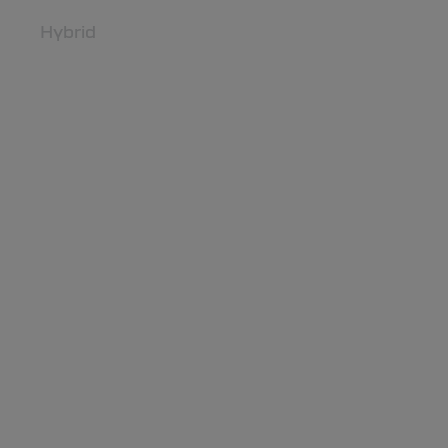
HYBRID 155
Hybrid
BIGSTER: HIBRID, CU GPL DIN
FABRICĂ, 4X4 ȘI CUTIE
AUTOMATĂ