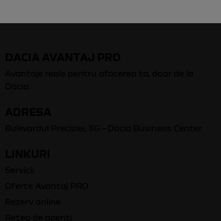
DACIA AVANTAJ PRO
Avantaje reale pentru afacerea ta, doar de la
Dacia.
ADRESA
Bulevardul Preciziei, 3G – Dacia Business Center
LINKURI
Servicii
Oferte Avantaj PRO
Rezerv online
Rețea de agenți