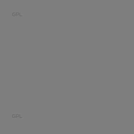
ORICE AFACERE
GPL
NOUL STEPWAY: CEL MAI
PUTERNIC MOTOR DE PÂNĂ
ACUM, CU…
GPL